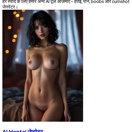
हर स्वाद के लिए हमारे अन्य AI टूल आज़माएँ – हेंतई, पोर्न, boobs और cumshot
जेनरेटर।
AI Hentai जेनरेटर