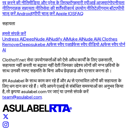
रद्द करने की नीति
मीडिया और प्रेस के लिए
ब्लॉग
हमारी एपीआई आज़माएं
गोपनीयता
नीति
ग्राहक सहायता नीति
सेवा की शर्तें
स्वीकार्य उपयोग नीति
टेलीग्राम बॉट
एपीपी
चालू करें Android
एपीपी चालू करें Apple IOS
FAQ
सहायता
हमसे संपर्क करें
Undress AI
DeepNude AI
Nudify AI
Muke AI
Nude AI
AI Clothes
Remover
Deepsukebe AI
फेस स्वैप एआई
फेस स्वैप वीडियो AI
फेस स्वैप पोर्न
AI
Clothoff.net सेवा उपयोगकर्ताओं को ऐसे अवैध कार्यों के लिए उकसाती,
सहायता नहीं करती या बढ़ावा नहीं देती जिनका उद्देश्य लोगों की नग्न छवियों के
साथ उनकी स्पष्ट सहमति के बिना अवैध छेड़छाड़ और प्रसार करना हो।
हम Asulabel के साथ काम कर रहे हैं और AI से प्रभावित लोगों की सहायता के
लिए धन दान कर रहे हैं। यदि आपने एआई से संबंधित समस्याओं का अनुभव किया
है, तो कृपया asulabel.com पर जाएं या उनसे संपर्क करें
team@asulabel.com
.