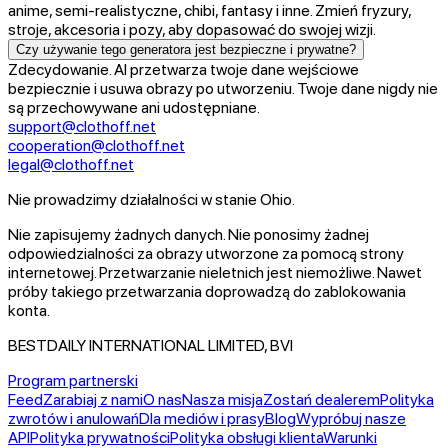
anime, semi-realistyczne, chibi, fantasy i inne. Zmień fryzury,
stroje, akcesoria i pozy, aby dopasować do swojej wizji.
Czy używanie tego generatora jest bezpieczne i prywatne?
Zdecydowanie. AI przetwarza twoje dane wejściowe
bezpiecznie i usuwa obrazy po utworzeniu. Twoje dane nigdy nie
są przechowywane ani udostępniane.
support@clothoff.net
cooperation@clothoff.net
legal@clothoff.net
Nie prowadzimy działalności w stanie Ohio.
Nie zapisujemy żadnych danych.
Nie ponosimy żadnej
odpowiedzialności za obrazy utworzone za pomocą strony
internetowej.
Przetwarzanie nieletnich jest niemożliwe. Nawet
próby takiego przetwarzania doprowadzą do zablokowania
konta.
BESTDAILY INTERNATIONAL LIMITED, BVI
Program partnerski
Feed
Zarabiaj z nami
O nas
Nasza misja
Zostań dealerem
Polityka
zwrotów i anulowań
Dla mediów i prasy
Blog
Wypróbuj nasze
API
Polityka prywatności
Polityka obsługi klienta
Warunki