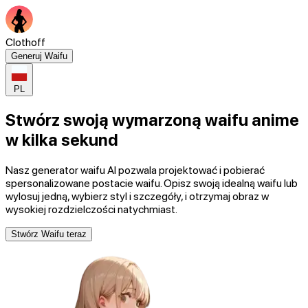
Clothoff
Generuj Waifu
PL
Stwórz swoją wymarzoną waifu anime
w kilka sekund
Nasz generator waifu AI pozwala projektować i pobierać
spersonalizowane postacie waifu. Opisz swoją idealną waifu lub
wylosuj jedną, wybierz styl i szczegóły, i otrzymaj obraz w
wysokiej rozdzielczości natychmiast.
Stwórz Waifu teraz