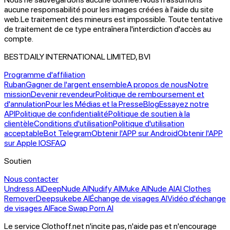
aucune responsabilité pour les images créées à l'aide du site
web.
Le traitement des mineurs est impossible. Toute tentative
de traitement de ce type entraînera l'interdiction d'accès au
compte.
BESTDAILY INTERNATIONAL LIMITED, BVI
Programme d'affiliation
Ruban
Gagner de l'argent ensemble
A propos de nous
Notre
mission
Devenir revendeur
Politique de remboursement et
d'annulation
Pour les Médias et la Presse
Blog
Essayez notre
API
Politique de confidentialité
Politique de soutien à la
clientèle
Conditions d'utilisation
Politique d'utilisation
acceptable
Bot Telegram
Obtenir l'APP sur Android
Obtenir l'APP
sur Apple IOS
FAQ
Soutien
Nous contacter
Undress AI
DeepNude AI
Nudify AI
Muke AI
Nude AI
AI Clothes
Remover
Deepsukebe AI
Échange de visages AI
Vidéo d'échange
de visages AI
Face Swap Porn AI
Le service Clothoff.net n'incite pas, n'aide pas et n'encourage