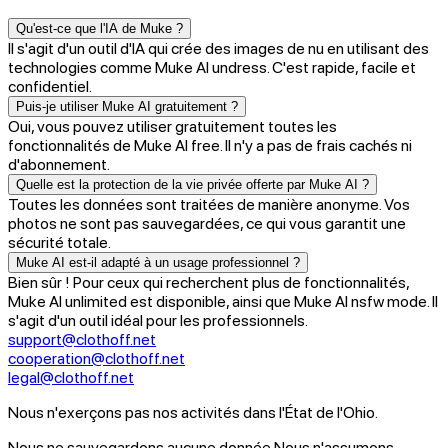
Qu'est-ce que l'IA de Muke ?
Il s'agit d'un outil d'IA qui crée des images de nu en utilisant des
technologies comme Muke AI undress. C'est rapide, facile et
confidentiel.
Puis-je utiliser Muke AI gratuitement ?
Oui, vous pouvez utiliser gratuitement toutes les
fonctionnalités de Muke AI free. Il n'y a pas de frais cachés ni
d'abonnement.
Quelle est la protection de la vie privée offerte par Muke AI ?
Toutes les données sont traitées de manière anonyme. Vos
photos ne sont pas sauvegardées, ce qui vous garantit une
sécurité totale.
Muke AI est-il adapté à un usage professionnel ?
Bien sûr ! Pour ceux qui recherchent plus de fonctionnalités,
Muke AI unlimited est disponible, ainsi que Muke AI nsfw mode. Il
s'agit d'un outil idéal pour les professionnels.
support@clothoff.net
cooperation@clothoff.net
legal@clothoff.net
Nous n'exerçons pas nos activités dans l'État de l'Ohio.
Nous ne sauvegardons aucune donnée.
Nous n'assumons