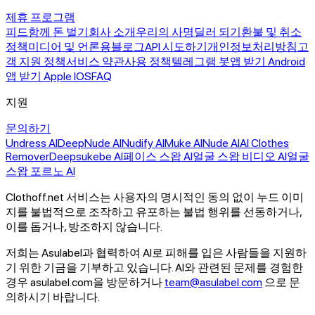
제휴 프로그램
피드
함께 돈 벌기
회사 소개
우리의 사명
딜러 되기
환불 및 취소
정책
미디어 및 언론용
블로그
API 시도하기
개인정보처리방침
고
객 지원 정책
서비스 약관
사용 정책
텔레그램 봇
앱 받기 Android
앱 받기 Apple IOS
FAQ
지원
문의하기
Undress AI
DeepNude AI
Nudify AI
Muke AI
Nude AI
AI Clothes
Remover
Deepsukebe AI
페이스 스왑 AI
얼굴 스왑 비디오 AI
얼굴
스왑 포르노 AI
Clothoff.net 서비스는 사용자의 명시적인 동의 없이 누드 이미
지를 불법적으로 조작하고 유포하는 불법 행위를 선동하거나,
이를 돕거나, 방조하지 않습니다.
저희는 Asulabel과 협력하여 AI로 피해를 입은 사람들을 지원하
기 위한 기금을 기부하고 있습니다. AI와 관련된 문제를 경험한
경우 asulabel.com을 방문하거나
team@asulabel.com
으로 문
의하시기 바랍니다.