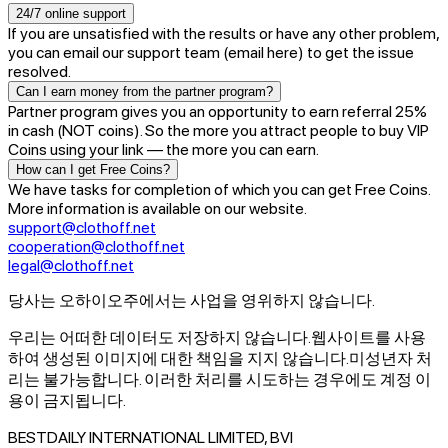
24/7 online support
If you are unsatisfied with the results or have any other problem,
you can email our support team (email here) to get the issue
resolved.
Can I earn money from the partner program?
Partner program gives you an opportunity to earn referral 25%
in cash (NOT coins). So the more you attract people to buy VIP
Coins using your link — the more you can earn.
How can I get Free Coins?
We have tasks for completion of which you can get Free Coins.
More information is available on our website.
support@clothoff.net
cooperation@clothoff.net
legal@clothoff.net
당사는 오하이오주에서는 사업을 영위하지 않습니다.
우리는 어떠한 데이터도 저장하지 않습니다.
웹사이트를 사용
하여 생성된 이미지에 대한 책임을 지지 않습니다.
미성년자 처
리는 불가능합니다. 이러한 처리를 시도하는 경우에도 계정 이
용이 금지됩니다.
BESTDAILY INTERNATIONAL LIMITED, BVI