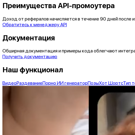
Преимущества API-промоутера
Доход от рефералов начисляется в течение
90 дней
после и
Обратитесь к менеджеру API
Документация
Обширная документация и примеры кода облегчают интегра
Получить документацию
Наш функционал
Видео
Раздевание
Порно ИИ генератор
Позы
Хот Шортс
Тип т