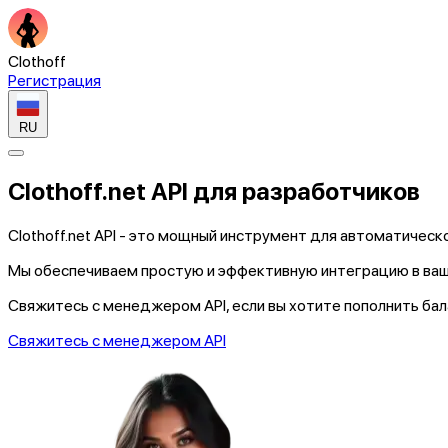
Clothoff
Регистрация
RU
Clothoff.net
API
для
разработчиков
Clothoff.net
API
- это мощный инструмент для автоматическо
Мы обеспечиваем
простую и эффективную
интеграцию в ваш
Свяжитесь с менеджером API, если вы хотите пополнить
бал
Свяжитесь с менеджером API