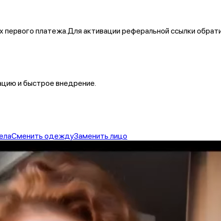
х первого платежа.
Для активации реферальной ссылки обрати
цию и быстрое внедрение.
ела
Сменить одежду
Заменить лицо