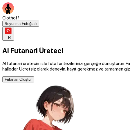
Clothoff
Soyunma Fotoğrafı
TR
AI Futanari Üreteci
AI futanari üretecimizle futa fantezilerinizi gerçeğe dönüştürün. Farkl
halleder. Ücretsiz olarak deneyin, kayıt gerekmez ve tamamen gizli
Futanari Oluştur