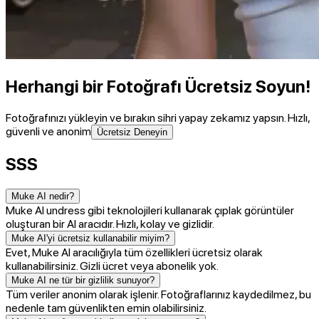
Herhangi bir Fotoğrafı Ücretsiz Soyun!
Fotoğrafınızı yükleyin ve bırakın sihri yapay zekamız yapsın. Hızlı,
güvenli ve anonim
Ücretsiz Deneyin
SSS
Muke AI nedir?
Muke AI undress gibi teknolojileri kullanarak çıplak görüntüler
oluşturan bir AI aracıdır. Hızlı, kolay ve gizlidir.
Muke AI'yi ücretsiz kullanabilir miyim?
Evet, Muke AI aracılığıyla tüm özellikleri ücretsiz olarak
kullanabilirsiniz. Gizli ücret veya abonelik yok.
Muke AI ne tür bir gizlilik sunuyor?
Tüm veriler anonim olarak işlenir. Fotoğraflarınız kaydedilmez, bu
nedenle tam güvenlikten emin olabilirsiniz.