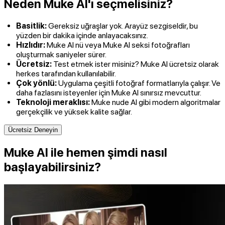
Neden Muke AI'ı seçmelisiniz?
Basitlik:
Gereksiz uğraşlar yok. Arayüz sezgiseldir, bu
yüzden bir dakika içinde anlayacaksınız.
Hızlıdır:
Muke AI nü veya Muke AI seksi fotoğrafları
oluşturmak saniyeler sürer.
Ücretsiz:
Test etmek ister misiniz? Muke AI ücretsiz olarak
herkes tarafından kullanılabilir.
Çok yönlü:
Uygulama çeşitli fotoğraf formatlarıyla çalışır. Ve
daha fazlasını isteyenler için Muke AI sınırsız mevcuttur.
Teknoloji meraklısı:
Muke nude AI gibi modern algoritmalar
gerçekçilik ve yüksek kalite sağlar.
Ücretsiz Deneyin
Muke AI ile hemen şimdi nasıl
başlayabilirsiniz?