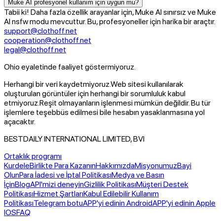
Muke AI profesyonel kullanım için uygun mu?
Tabii ki! Daha fazla özellik arayanlar için, Muke AI sınırsız ve Muke
AI nsfw modu mevcuttur. Bu, profesyoneller için harika bir araçtır.
support@clothoff.net
cooperation@clothoff.net
legal@clothoff.net
Ohio eyaletinde faaliyet göstermiyoruz.
Herhangi bir veri kaydetmiyoruz.
Web sitesi kullanılarak
oluşturulan görüntüler için herhangi bir sorumluluk kabul
etmiyoruz.
Reşit olmayanların işlenmesi mümkün değildir. Bu tür
işlemlere teşebbüs edilmesi bile hesabın yasaklanmasına yol
açacaktır.
BESTDAILY INTERNATIONAL LIMITED, BVI
Ortaklık programı
Kurdele
Birlikte Para Kazanın
Hakkımızda
Misyonumuz
Bayi
Olun
Para İadesi ve İptal Politikası
Medya ve Basın
İçin
Blog
API'mizi deneyin
Gizlilik Politikası
Müşteri Destek
Politikası
Hizmet Şartları
Kabul Edilebilir Kullanım
Politikası
Telegram botu
APP'yi edinin Android
APP'yi edinin Apple
IOS
FAQ