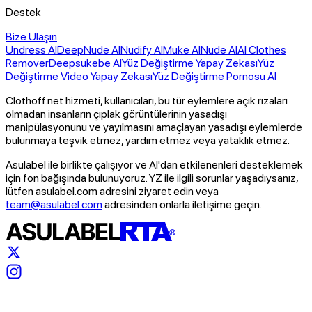
Destek
Bize Ulaşın
Undress AI
DeepNude AI
Nudify AI
Muke AI
Nude AI
AI Clothes
Remover
Deepsukebe AI
Yüz Değiştirme Yapay Zekası
Yüz
Değiştirme Video Yapay Zekası
Yüz Değiştirme Pornosu AI
Clothoff.net hizmeti, kullanıcıları, bu tür eylemlere açık rızaları
olmadan insanların çıplak görüntülerinin yasadışı
manipülasyonunu ve yayılmasını amaçlayan yasadışı eylemlerde
bulunmaya teşvik etmez, yardım etmez veya yataklık etmez.
Asulabel ile birlikte çalışıyor ve AI'dan etkilenenleri desteklemek
için fon bağışında bulunuyoruz. YZ ile ilgili sorunlar yaşadıysanız,
lütfen asulabel.com adresini ziyaret edin veya
team@asulabel.com
adresinden onlarla iletişime geçin.