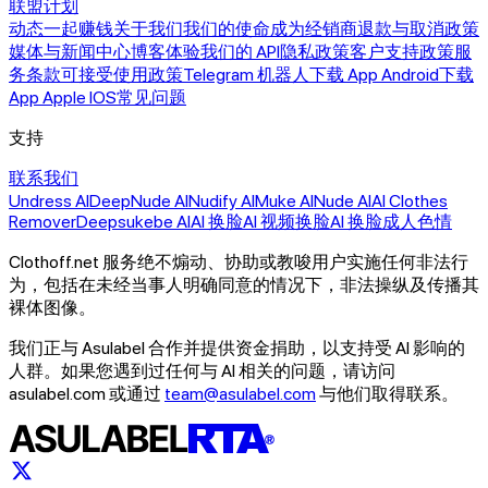
联盟计划
动态
一起赚钱
关于我们
我们的使命
成为经销商
退款与取消政策
媒体与新闻中心
博客
体验我们的 API
隐私政策
客户支持政策
服
务条款
可接受使用政策
Telegram 机器人
下载 App Android
下载
App Apple IOS
常见问题
支持
联系我们
Undress AI
DeepNude AI
Nudify AI
Muke AI
Nude AI
AI Clothes
Remover
Deepsukebe AI
AI 换脸
AI 视频换脸
AI 换脸成人色情
Clothoff.net 服务绝不煽动、协助或教唆用户实施任何非法行
为，包括在未经当事人明确同意的情况下，非法操纵及传播其
裸体图像。
我们正与 Asulabel 合作并提供资金捐助，以支持受 AI 影响的
人群。如果您遇到过任何与 AI 相关的问题，请访问
asulabel.com 或通过
team@asulabel.com
与他们取得联系。